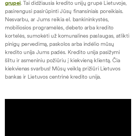
grupei
. Tai didžiausia kredito unijų grupė Lietuvoje,
pasirengusi pasirūpinti Jūsų finansiniais poreikiais.
Nesvarbu, ar Jums reikia el. bankininkystės,
mobiliosios programėlės, debeto arba kredito
kortelės, sumokėti už komunalines paslaugas, atlikti
pinigų pervedimą, paskolos arba indėlio mūsų
kredito unija Jums padės. Kredito unija pasižymi
šiltu ir asmeniniu požiūriu į kiekvieną klientą. Čia
kiekvienas svarbus! Mūsų veiklą prižiūri Lietuvos
bankas ir Lietuvos centrinė kredito unija.