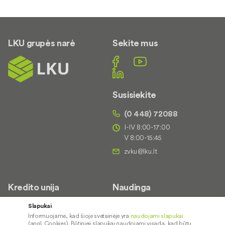
LKU grupės narė
Sekite mus
Susisiekite
(0 448) 72088
I-IV 8:00-17:00
V 8:00-15:45
Kredito unija
Naudinga
Apie mus
Saugus paslaugų naudojimas
Slapukai
Informuojame, kad šioje svetainėje yra
naudojami slapukai
Kontaktai
Palūkanų normos
(angl. Cookies). Būtinieji slapukai naudojami visada, kad būtų