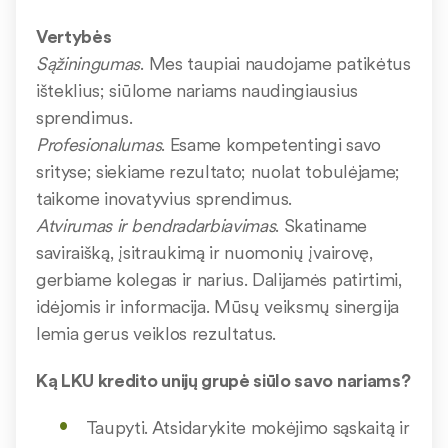
Vertybės
Sąžiningumas
. Mes taupiai naudojame patikėtus
išteklius; siūlome nariams naudingiausius
sprendimus.
Profesionalumas
. Esame kompetentingi savo
srityse; siekiame rezultato; nuolat tobulėjame;
taikome inovatyvius sprendimus.
Atvirumas ir bendradarbiavimas
. Skatiname
saviraišką, įsitraukimą ir nuomonių įvairovę,
gerbiame kolegas ir narius. Dalijamės patirtimi,
idėjomis ir informacija. Mūsų veiksmų sinergija
lemia gerus veiklos rezultatus.
Ką LKU kredito unijų grupė siūlo savo nariams?
Taupyti. Atsidarykite mokėjimo sąskaitą ir