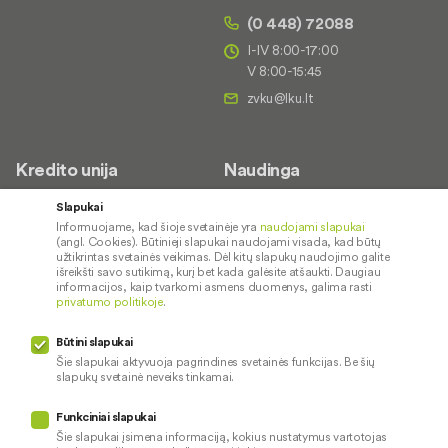
(0 448) 72088
I-IV 8:00-17:00
V 8:00-15:45
Kredito unija
Naudinga
Apie mus
Saugus paslaugų naudojimas
Slapukai
Informuojame, kad šioje svetainėje yra
naudojami slapukai
Kontaktai
Palūkanų normos
(angl. Cookies). Būtinieji slapukai naudojami visada, kad būtų
Karjera
Paslaugų teikimo sąlygos ir
užtikrintas svetainės veikimas. Dėl kitų slapukų naudojimo galite
išreikšti savo sutikimą, kurį bet kada galėsite atšaukti. Daugiau
įkainiai
Socialinė atsakomybė
informacijos, kaip tvarkomi asmens duomenys, galima rasti
privatumo politikoje
.
Kredito tarpininkai
Paslaugų sutrikimai
Būtini slapukai
Pranešėjų apsauga
Šie slapukai aktyvuoja pagrindines svetainės funkcijas. Be šių
slapukų svetainė neveiks tinkamai.
Funkciniai slapukai
Mūsų veiklą prižiūri
Šie slapukai įsimena informaciją, kokius nustatymus vartotojas