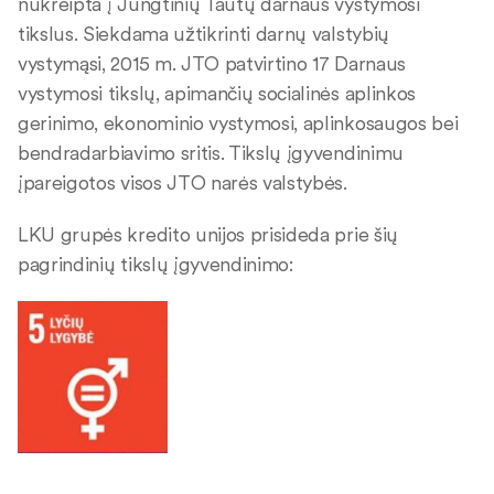
nukreipta į Jungtinių Tautų darnaus vystymosi
tikslus. Siekdama užtikrinti darnų valstybių
vystymąsi, 2015 m. JTO patvirtino 17 Darnaus
vystymosi tikslų, apimančių socialinės aplinkos
gerinimo, ekonominio vystymosi, aplinkosaugos bei
bendradarbiavimo sritis. Tikslų įgyvendinimu
įpareigotos visos JTO narės valstybės.
LKU grupės kredito unijos prisideda prie šių
pagrindinių tikslų įgyvendinimo: