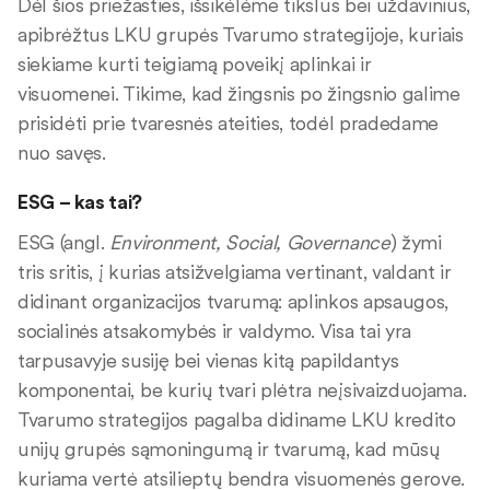
Dėl šios priežasties, išsikėlėme tikslus bei uždavinius,
apibrėžtus LKU grupės Tvarumo strategijoje, kuriais
siekiame kurti teigiamą poveikį aplinkai ir
visuomenei. Tikime, kad žingsnis po žingsnio galime
prisidėti prie tvaresnės ateities, todėl pradedame
nuo savęs.
ESG – kas tai?
ESG (angl.
Environment, Social, Governance
) žymi
tris sritis, į kurias atsižvelgiama vertinant, valdant ir
didinant organizacijos tvarumą: aplinkos apsaugos,
socialinės atsakomybės ir valdymo. Visa tai yra
tarpusavyje susiję bei vienas kitą papildantys
komponentai, be kurių tvari plėtra neįsivaizduojama.
Tvarumo strategijos pagalba didiname LKU kredito
unijų grupės sąmoningumą ir tvarumą, kad mūsų
kuriama vertė atsilieptų bendra visuomenės gerove.