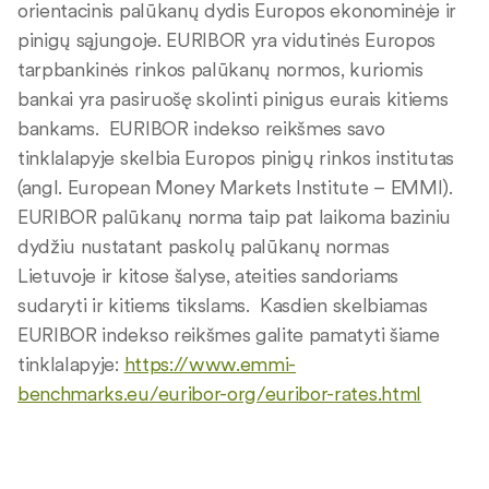
orientacinis palūkanų dydis Europos ekonominėje ir
pinigų sąjungoje. EURIBOR yra vidutinės Europos
tarpbankinės rinkos palūkanų normos, kuriomis
bankai yra pasiruošę skolinti pinigus eurais kitiems
bankams. EURIBOR indekso reikšmes savo
tinklalapyje skelbia Europos pinigų rinkos institutas
(angl. European Money Markets Institute – EMMI).
EURIBOR palūkanų norma taip pat laikoma baziniu
dydžiu nustatant paskolų palūkanų normas
Lietuvoje ir kitose šalyse, ateities sandoriams
sudaryti ir kitiems tikslams. Kasdien skelbiamas
EURIBOR indekso reikšmes galite pamatyti šiame
tinklalapyje:
https://www.emmi-
benchmarks.eu/euribor-org/euribor-rates.html