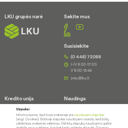
LKU grupės narė
Sekite mus
Susisiekite
(0 448) 72088
I-IV 8:00-17:00
V 8:00-15:45
Kredito unija
Naudinga
Apie mus
Saugus paslaugų naudojimas
Slapukai
Informuojame, kad šioje svetainėje yra
naudojami slapukai
Kontaktai
Palūkanų normos
(angl. Cookies). Būtinieji slapukai naudojami visada, kad būtų
Karjera
Paslaugų teikimo sąlygos ir
užtikrintas svetainės veikimas. Dėl kitų slapukų naudojimo galite
išreikšti savo sutikimą, kurį bet kada galėsite atšaukti. Daugiau