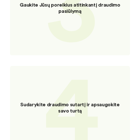
3
Gaukite Jūsų poreikius atitinkantį draudimo
pasiūlymą
4
Sudarykite draudimo sutartį ir apsaugokite
savo turtą