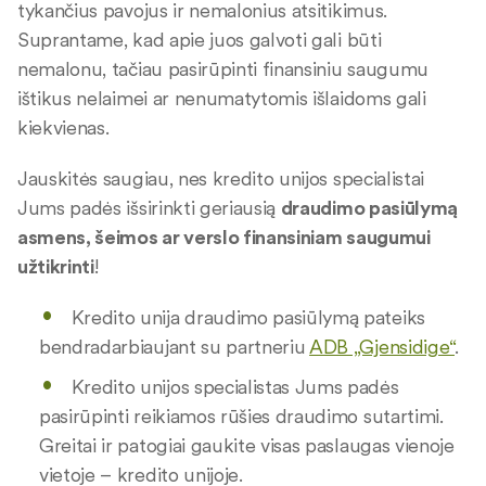
tykančius pavojus ir nemalonius atsitikimus.
Suprantame, kad apie juos galvoti gali būti
nemalonu, tačiau pasirūpinti finansiniu saugumu
ištikus nelaimei ar nenumatytomis išlaidoms gali
kiekvienas.
Jauskitės saugiau, nes kredito unijos specialistai
Jums padės išsirinkti geriausią
draudimo pasiūlymą
asmens, šeimos ar verslo finansiniam saugumui
užtikrinti
!
Kredito unija draudimo pasiūlymą pateiks
bendradarbiaujant su partneriu
ADB „Gjensidige“
.
Kredito unijos specialistas Jums padės
pasirūpinti reikiamos rūšies draudimo sutartimi.
Greitai ir patogiai gaukite visas paslaugas vienoje
vietoje – kredito unijoje.