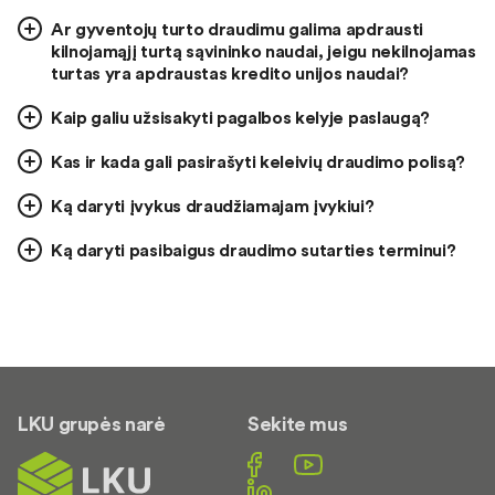
Ar gyventojų turto draudimu galima apdrausti
kilnojamąjį turtą sąvininko naudai, jeigu nekilnojamas
turtas yra apdraustas kredito unijos naudai?
Kaip galiu užsisakyti pagalbos kelyje paslaugą?
Kas ir kada gali pasirašyti keleivių draudimo polisą?
Ką daryti įvykus draudžiamajam įvykiui?
Ką daryti pasibaigus draudimo sutarties terminui?
LKU grupės narė
Sekite mus