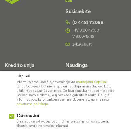
Susisiekite
(0 448) 72088
I-IV 8:00-17:00
V 8:00-15:45
Kredito unija
Naudinga
Apie mus
Saugus paslaugų naudojimas
Slapukai
Informuojame, kad šioje svetainėje yra
naudojami slapukai
Kontaktai
Palūkanų normos
(angl. Cookies). Būtinieji slapukai naudojami visada, kad būtų
Karjera
Paslaugų teikimo sąlygos ir
užtikrintas svetainės veikimas. Dėl kitų slapukų naudojimo galite
išreikšti savo sutikimą, kurį bet kada galėsite atšaukti. Daugiau
įkainiai
Socialinė atsakomybė
informacijos, kaip tvarkomi asmens duomenys, galima rasti
privatumo politikoje
.
Kredito tarpininkai
Paslaugų sutrikimai
Būtini slapukai
Pranešėjų apsauga
Šie slapukai aktyvuoja pagrindines svetainės funkcijas. Be šių
slapukų svetainė neveiks tinkamai.