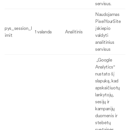
servisus.
Naudojamas
PixelYourSite
pys_session_l
įskiepio
1 valanda
Analitinis
imit
valdyti
analitinius
servisus
„Google
Analytics“
nustato šį
slapuką, kad
apskaičiuotų
lankytojų,
sesijų ir
kampanijų
duomenis ir
stebėtų
svetainės