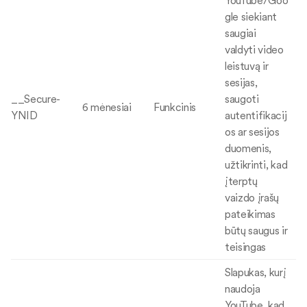
YouTube/Goo
gle siekiant
saugiai
valdyti video
leistuvą ir
sesijas,
__Secure-
saugoti
6 mėnesiai
Funkcinis
YNID
autentifikacij
os ar sesijos
duomenis,
užtikrinti, kad
įterptų
vaizdo įrašų
pateikimas
būtų saugus ir
teisingas
Slapukas, kurį
naudoja
YouTube, kad