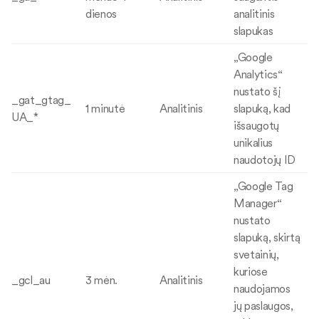
dienos
analitinis
slapukas
„Google
Analytics“
nustato šį
_gat_gtag_
1 minutė
Analitinis
slapuką, kad
UA_*
išsaugotų
unikalius
naudotojų ID
„Google Tag
Manager“
nustato
slapuką, skirtą
svetainių,
kuriose
_gcl_au
3 mėn.
Analitinis
naudojamos
jų paslaugos,