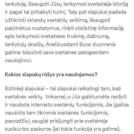
lankytoją, išsaugoti Jūsų lankymosi svetainėje istoriją
ir pagal tai pritaikyti turinį. Taip pat slapukai padeda
užtikrinti sklandų svetainių veikimą, išsaugoti
pasirinktus nustatymus, rinkti statistinę informaciją
apie lankymosi svetainėse trukmę, dažnumą,
lankytojų skaičių. Analizuodami šiuos duomenis
galime tobulinti savo svetaines patogesniam
naudojimui.
Kokios slapukų rūšys yra naudojamos?
Būtinieji slapukai – tai slapukai reikalingi tam, kad
svetainės veiktų tinkamai, o Jūs galėtumėte naršyti
ir naudotis interneto svetainių funkcijomis. Jie įgalina
naudotis tam tikromis svetainės funkcijomis,
pavyzdžiui, saugiai prisijungti prie svetainėje
susikurtos paskyros (jei tokia funkcija yra galima).