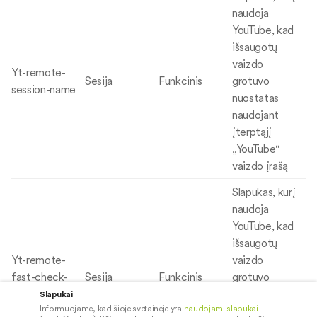
naudoja
YouTube, kad
išsaugotų
vaizdo
Yt-remote-
Sesija
Funkcinis
grotuvo
session-name
nuostatas
naudojant
įterptąjį
„YouTube“
vaizdo įrašą
Slapukas, kurį
naudoja
YouTube, kad
išsaugotų
Yt-remote-
vaizdo
fast-check-
Sesija
Funkcinis
grotuvo
period
nuostatas
Slapukai
Informuojame, kad šioje svetainėje yra
naudojami slapukai
naudojant