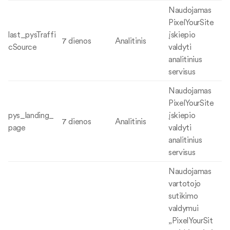
Naudojamas
PixelYourSite
last_pysTraffi
įskiepio
7 dienos
Analitinis
cSource
valdyti
analitinius
servisus
Naudojamas
PixelYourSite
pys_landing_
įskiepio
7 dienos
Analitinis
page
valdyti
analitinius
servisus
Naudojamas
vartotojo
sutikimo
valdymui
„PixelYourSit