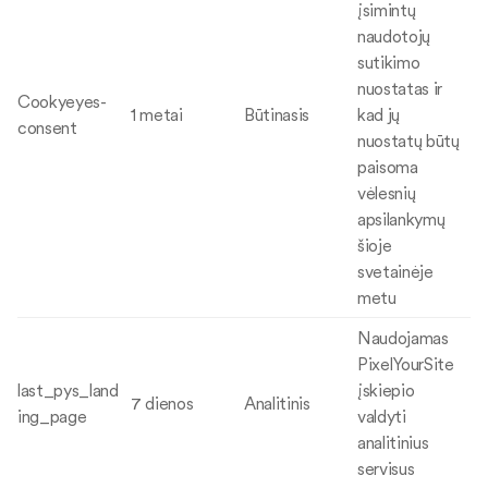
įsimintų
naudotojų
sutikimo
nuostatas ir
Cookyeyes-
1 metai
Būtinasis
kad jų
consent
nuostatų būtų
paisoma
vėlesnių
apsilankymų
šioje
svetainėje
metu
Naudojamas
PixelYourSite
last_pys_land
įskiepio
7 dienos
Analitinis
ing_page
valdyti
analitinius
servisus