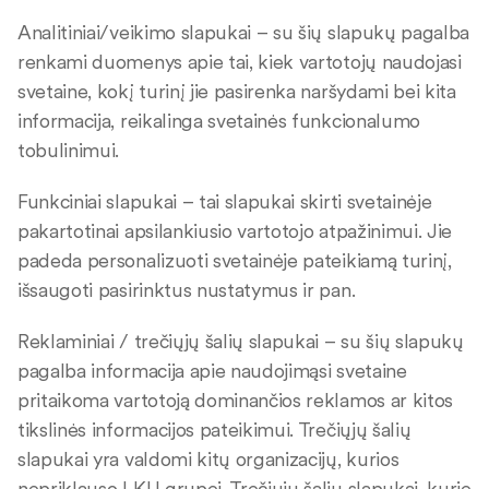
Analitiniai/veikimo slapukai – su šių slapukų pagalba
renkami duomenys apie tai, kiek vartotojų naudojasi
svetaine, kokį turinį jie pasirenka naršydami bei kita
informacija, reikalinga svetainės funkcionalumo
tobulinimui.
Funkciniai slapukai – tai slapukai skirti svetainėje
pakartotinai apsilankiusio vartotojo atpažinimui. Jie
padeda personalizuoti svetainėje pateikiamą turinį,
išsaugoti pasirinktus nustatymus ir pan.
Reklaminiai / trečiųjų šalių slapukai – su šių slapukų
pagalba informacija apie naudojimąsi svetaine
pritaikoma vartotoją dominančios reklamos ar kitos
tikslinės informacijos pateikimui. Trečiųjų šalių
slapukai yra valdomi kitų organizacijų, kurios
nepriklauso LKU grupei. Trečiųjų šalių slapukai, kurie