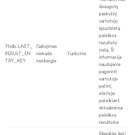
išsaugotų
paskutinį
vartotojo
spustelėtą
paieškos
rezultato
Ytidb::LAST_
Galiojimas
įrašą. Ši
RESULT_EN
niekada
Funkcinis
informacija
TRY_KEY
nesibaigia
naudojama
pagerinti
vartotojo
patirtį
ateityje
pateikiant
aktualesnius
paieškos
rezultatus
Slapukas, kurį