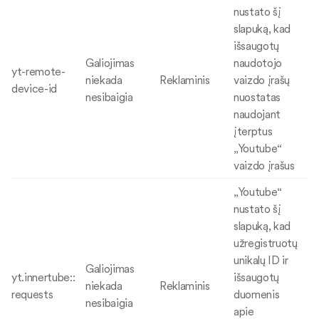
nustato šį
slapuką, kad
išsaugotų
Galiojimas
naudotojo
yt-remote-
niekada
Reklaminis
vaizdo įrašų
device-id
nesibaigia
nuostatas
naudojant
įterptus
„Youtube“
vaizdo įrašus
„Youtube“
nustato šį
slapuką, kad
užregistruotų
unikalų ID ir
Galiojimas
yt.innertube::
išsaugotų
niekada
Reklaminis
requests
duomenis
nesibaigia
apie