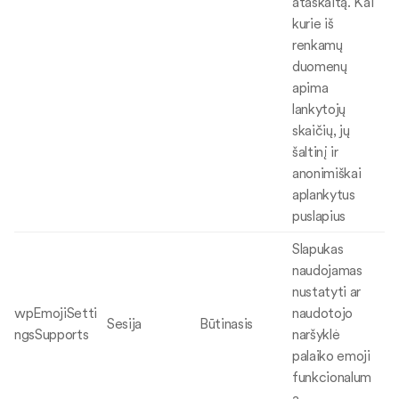
ataskaitą. Kai
kurie iš
renkamų
duomenų
apima
lankytojų
skaičių, jų
šaltinį ir
anonimiškai
aplankytus
puslapius
Slapukas
naudojamas
nustatyti ar
wpEmojiSetti
naudotojo
Sesija
Būtinasis
ngsSupports
naršyklė
palaiko emoji
funkcionalum
ą