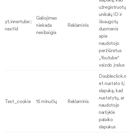
užregistruotų
unikalų ID ir
Galiojimas
yt.innertube::
išsaugotų
niekada
Reklaminis
nextId
duomenis
nesibaigia
apie
naudotojo
peržiūrėtus
„Youtube“
vaizdo įrašus
Doubleclick.n
et nustato šį
slapuką, kad
nustatytų, ar
Test_cookie
15 minučių
Reklaminis
naudotojo
naršyklė
palaiko
slapukus