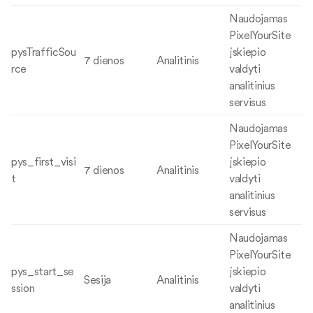
Naudojamas
PixelYourSite
pysTrafficSou
įskiepio
7 dienos
Analitinis
rce
valdyti
analitinius
servisus
Naudojamas
PixelYourSite
pys_first_visi
įskiepio
7 dienos
Analitinis
t
valdyti
analitinius
servisus
Naudojamas
PixelYourSite
pys_start_se
įskiepio
Sesija
Analitinis
ssion
valdyti
analitinius