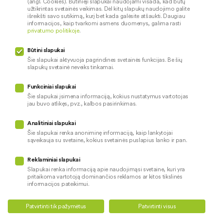
(angl. Cookies). Būtinieji slapukai naudojami visada, kad būtų
įterptąjį
užtikrintas svetainės veikimas. Dėl kitų slapukų naudojimo galite
išreikšti savo sutikimą, kurį bet kada galėsite atšaukti. Daugiau
„YouTube“
informacijos, kaip tvarkomi asmens duomenys, galima rasti
vaizdo įrašą
privatumo politikoje
.
Slapukas, kurį
Būtini slapukai
naudoja
Šie slapukai aktyvuoja pagrindines svetainės funkcijas. Be šių
slapukų svetainė neveiks tinkamai.
YouTube, kad
išsaugotų
Funkciniai slapukai
naudotojo
Šie slapukai įsimena informaciją, kokius nustatymus vartotojas
jau buvo atlikęs, pvz., kalbos pasirinkimas.
Yt-remote-
nuostatas ir
Sesija
Funkcinis
session-app
informaciją
Analitiniai slapukai
apie įterptojo
Šie slapukai renka anoniminę informaciją, kaip lankytojai
sąveikauja su svetaine, kokius svetainės puslapius lanko ir pan.
„YouTube“
vaizdo
Reklaminiai slapukai
grotuvo
Slapukai renka informaciją apie naudojimąsi svetaine, kuri yra
sąsają
pritaikoma vartotoją dominančios reklamos ar kitos tikslinės
informacijos pateikimui.
Slapukas,
Teikti kredito paraišką
Susisiekite
kuris
Patvirtinti tik pažymėtus
Patvirtinti visus