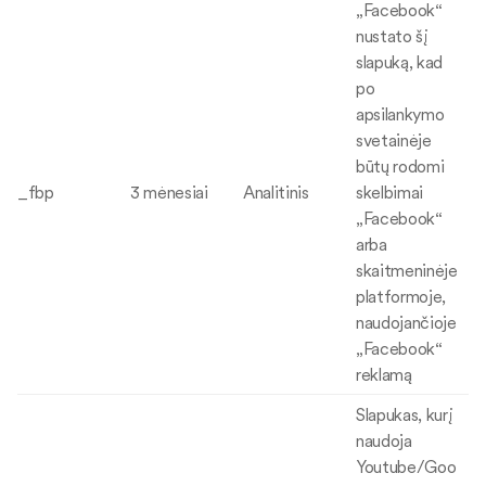
„Facebook“
nustato šį
slapuką, kad
po
apsilankymo
svetainėje
būtų rodomi
_fbp
3 mėnesiai
Analitinis
skelbimai
„Facebook“
arba
skaitmeninėje
platformoje,
naudojančioje
„Facebook“
reklamą
Slapukas, kurį
naudoja
Youtube/Goo