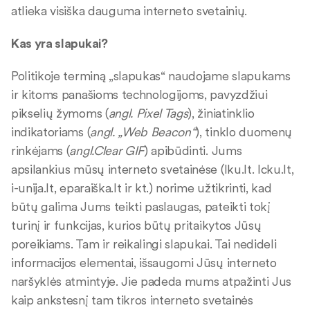
atlieka visiška dauguma interneto svetainių.
Kas yra slapukai?
Politikoje terminą „slapukas“ naudojame slapukams
ir kitoms panašioms technologijoms, pavyzdžiui
pikselių žymoms (
angl. Pixel Tags
), žiniatinklio
indikatoriams (
angl. „Web Beacon“
), tinklo duomenų
rinkėjams (
angl.Clear GIF
) apibūdinti. Jums
apsilankius mūsų interneto svetainėse (lku.lt. lcku.lt,
i-unija.lt, eparaiška.lt ir kt.) norime užtikrinti, kad
būtų galima Jums teikti paslaugas, pateikti tokį
turinį ir funkcijas, kurios būtų pritaikytos Jūsų
poreikiams. Tam ir reikalingi slapukai. Tai nedideli
informacijos elementai, išsaugomi Jūsų interneto
naršyklės atmintyje. Jie padeda mums atpažinti Jus
kaip ankstesnį tam tikros interneto svetainės