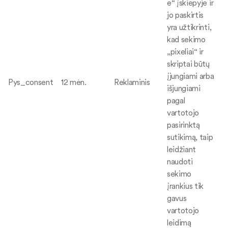
e“ įskiepyje ir
jo paskirtis
yra užtikrinti,
kad sekimo
„pixeliai“ ir
skriptai būtų
įjungiami arba
Pys_consent
12 mėn.
Reklaminis
išjungiami
pagal
vartotojo
pasirinktą
sutikimą, taip
leidžiant
naudoti
sekimo
įrankius tik
gavus
vartotojo
leidimą