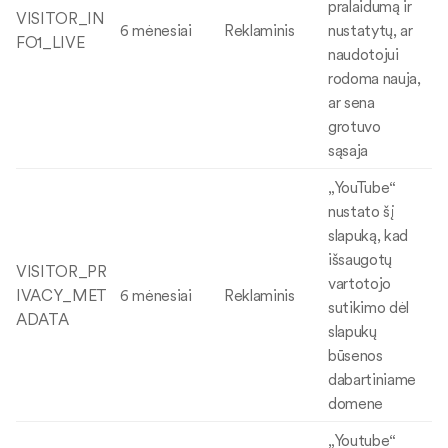
pralaidumą ir
VISITOR_IN
6 mėnesiai
Reklaminis
nustatytų, ar
FO1_LIVE
naudotojui
rodoma nauja,
ar sena
grotuvo
sąsaja
„YouTube“
nustato šį
slapuką, kad
išsaugotų
VISITOR_PR
vartotojo
IVACY_MET
6 mėnesiai
Reklaminis
sutikimo dėl
ADATA
slapukų
būsenos
dabartiniame
domene
„Youtube“