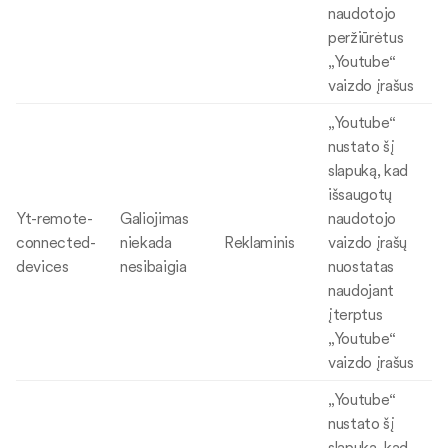
naudotojo
peržiūrėtus
„Youtube“
vaizdo įrašus
„Youtube“
nustato šį
slapuką, kad
išsaugotų
Yt-remote-
Galiojimas
naudotojo
connected-
niekada
Reklaminis
vaizdo įrašų
devices
nesibaigia
nuostatas
naudojant
įterptus
„Youtube“
vaizdo įrašus
„Youtube“
nustato šį
slapuką, kad