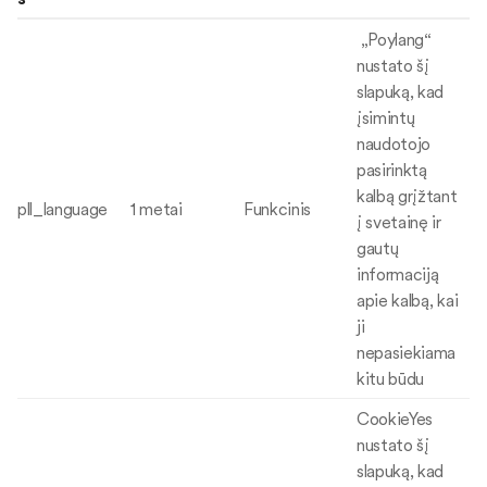
„Poylang“
nustato šį
slapuką, kad
įsimintų
naudotojo
pasirinktą
kalbą grįžtant
pll_language
1 metai
Funkcinis
į svetainę ir
gautų
informaciją
apie kalbą, kai
ji
nepasiekiama
kitu būdu
CookieYes
nustato šį
slapuką, kad