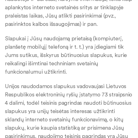
aplankytos interneto svetainės sritys ar tinklapyje
praleistas laikas, Jūsų atlikti pasirinkimai (pvz.,
pasirinktos kalbos išsaugojimas) ir pan.
Slapukai į Jūsų naudojamą prietaisą (kompiuterį,
planšetę mobilųjį telefoną ir t. t.) yra įdiegiami tik
Jums sutikus, išskyrus būtinuosius slapukus, kurie
reikalingi išimtinai techniniam svetainių
funkcionalumui užtikrinti.
Unijos naudodamos slapukus vadovaujasi Lietuvos
Respublikos elektroninių ryšių įstatymo 73 straipsnio
4 dalimi, todėl teisinis pagrindas naudoti būtinuosius
slapukus yra unijų teisėtas interesas užtikrinti
sklandų interneto svetainių funkcionavimą, o kitų
slapukų, kurie kaupia statistiką ar prisimena Jūsų
pasirinkimus, naudojimo teisinis pagrindas yra Jūsų