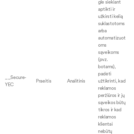
gle siekiant
aptikti ir
užkirsti kelią
suklastotoms
arba
automatizuot
oms
sąveikoms
(pvz.
botams),
padėti
__Secure-
Praeitis
Analitinis
užtikrinti, kad
YEC
reklamos
peržiūros ir jų
sąveikos būtų
tikros ir kad
reklamos
klientai
nebūtų