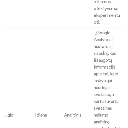
reklamos
efektyvumui
eksperimentu
oti.
„Google
Analytics“
nustato šį
slapuką, kad
išsaugotų
informaciją
apie tai, kaip
lankytojai
naudojasi
svetaine, ir
kartu sukurtų
svetainės
_gid
1 diena
Analitinis
našumo
analitinę