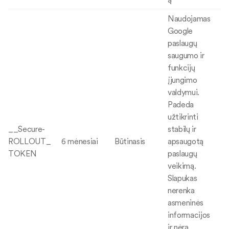
Naudojamas
Google
paslaugų
saugumo ir
funkcijų
įjungimo
valdymui.
Padeda
užtikrinti
__Secure-
stabilų ir
ROLLOUT_
6 mėnesiai
Būtinasis
apsaugotą
TOKEN
paslaugų
veikimą.
Slapukas
nerenka
asmeninės
informacijos
ir nėra