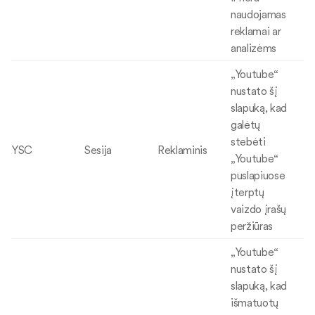
naudojamas
reklamai ar
analizėms
„Youtube“
nustato šį
slapuką, kad
galėtų
stebėti
YSC
Sesija
Reklaminis
„Youtube“
puslapiuose
įterptų
vaizdo įrašų
peržiūras
„Youtube“
nustato šį
slapuką, kad
išmatuotų