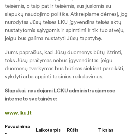
teisėmis, o taip pat ir teisėmis, susijusiomis su
slapukų naudojimo politika. Atkreipiame dėmesį, jog
nurodytas Jūsų teises LKU įgyvendins teisės aktų
nustatytomis sąlygomis ir apimtimi ir tik tuo atveju,
jeigu bus galima nustatyti Jūsų tapatybę.
Jums paprašius, kad Jūsų duomenys būtų ištrinti,
toks Jūsų prašymas nebus įgyvendintas, jeigu
duomenų tvarkymas bus būtinas siekiant pareikšti,
vykdyti arba apginti teisinius reikalavimus.
Slapukai, naudojami LCKU administruojamose
interneto svetainėse:
www.lku.lt
Pavadinima
Laikotarpis
Rūšis
Tikslas
s