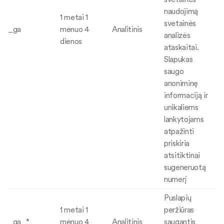
naudojimą
1 metai 1
svetainės
_ga
mėnuo 4
Analitinis
analizės
dienos
ataskaitai.
Slapukas
saugo
anoniminę
informaciją ir
unikaliems
lankytojams
atpažinti
priskiria
atsitiktinai
sugeneruotą
numerį
Puslapių
1 metai 1
peržiūras
_ga_*
mėnuo 4
Analitinis
saugantis