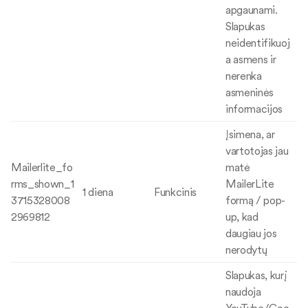
apgaunami.
Slapukas
neidentifikuoj
a asmens ir
nerenka
asmeninės
informacijos
Įsimena, ar
vartotojas jau
Mailerlite_fo
matė
rms_shown_1
MailerLite
1 diena
Funkcinis
3715328008
formą / pop-
2969812
up, kad
daugiau jos
nerodytų
Slapukas, kurį
naudoja