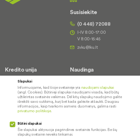
Susisiekite
(0 448) 72088
I-IV 8:00-17:00
V 8:00-15:45
Kredito unija
Naudinga
Apie mus
Saugus paslaugų naudojimas
Slapukai
Informuojame, kad šioje svetainėje yra
naudojami slapukai
Kontaktai
Palūkanų normos
(angl. Cookies). Būtinieji slapukai naudojami visada, kad būtų
Karjera
Paslaugų teikimo sąlygos ir
užtikrintas svetainės veikimas. Dėl kitų slapukų naudojimo galite
išreikšti savo sutikimą, kurį bet kada galėsite atšaukti. Daugiau
įkainiai
Socialinė atsakomybė
informacijos, kaip tvarkomi asmens duomenys, galima rasti
privatumo politikoje
.
Kredito tarpininkai
Paslaugų sutrikimai
Būtini slapukai
Pranešėjų apsauga
Šie slapukai aktyvuoja pagrindines svetainės funkcijas. Be šių
slapukų svetainė neveiks tinkamai.