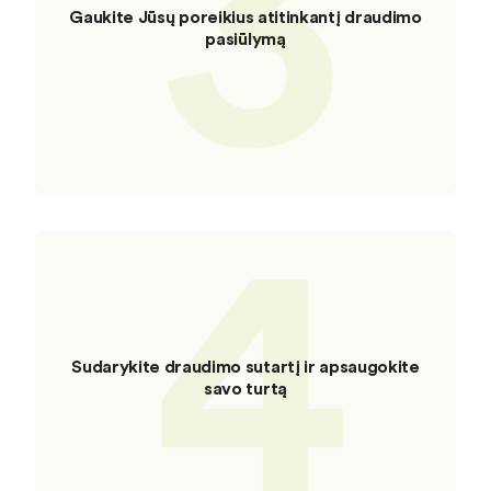
3
Gaukite Jūsų poreikius atitinkantį draudimo
pasiūlymą
4
Sudarykite draudimo sutartį ir apsaugokite
savo turtą