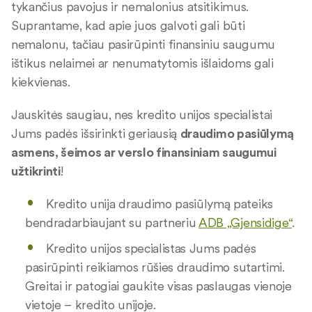
tykančius pavojus ir nemalonius atsitikimus.
Suprantame, kad apie juos galvoti gali būti
nemalonu, tačiau pasirūpinti finansiniu saugumu
ištikus nelaimei ar nenumatytomis išlaidoms gali
kiekvienas.
Jauskitės saugiau, nes kredito unijos specialistai
Jums padės išsirinkti geriausią
draudimo pasiūlymą
asmens, šeimos ar verslo finansiniam saugumui
užtikrinti
!
Kredito unija draudimo pasiūlymą pateiks
bendradarbiaujant su partneriu
ADB „Gjensidige“
.
Kredito unijos specialistas Jums padės
pasirūpinti reikiamos rūšies draudimo sutartimi.
Greitai ir patogiai gaukite visas paslaugas vienoje
vietoje – kredito unijoje.