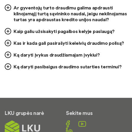
Ar gyventojų turto draudimu galima apdrausti
kilnojamąjį turtą sąvininko naudai, jeigu nekilnojamas
turtas yra apdraustas kredito unijos naudai?
Kaip galiu užsisakyti pagalbos kelyje paslaugą?
Kas ir kada gali pasirašyti keleivių draudimo polisą?
Ką daryti įvykus draudžiamajam įvykiui?
Ką daryti pasibaigus draudimo sutarties terminui?
LKU grupės narė
Sekite mus