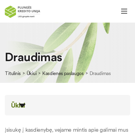
Draudimas
Titulinis
Ūkiui
Kasdienės paslaugos
Draudimas
Ūkiui
Įsisukę į kasdienybę, vejame mintis apie galimai mus