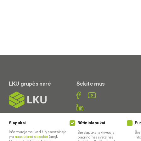
LKU grupės narė
Sekite mus
Slapukai
Būtini slapukai
Fun
Susisiekite
Informuojame, kad šioje svetainėje
Šie slapukai aktyvuoja
Šie
yra
naudojami slapukai
(angl.
(0 448) 72088
pagrindines svetainės
inf