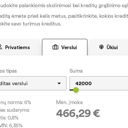
udokite palankiomis skolinimosi bei kreditų grąžinimo sąly
editą ėmėte prieš kelis metus, pasitikrinkite, kokios kredit
okite savo turimus kreditus.
Privatiems
Verslui
Ūkiui
os tipas
Suma
anų norma:
6
%
Mėn. įmoka
466,29
€
ies sudarymo
tis:
0,8
%
MN:
6,35
%