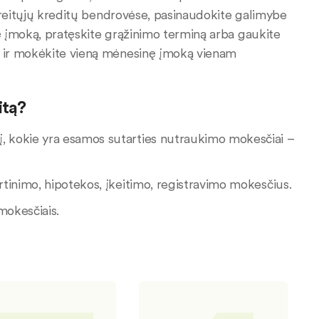
greitųjų kreditų bendrovėse, pasinaudokite galimybe
nę įmoką, pratęskite grąžinimo terminą arba gaukite
s ir mokėkite vieną mėnesinę įmoką vienam
itą?
į, kokie yra esamos sutarties nutraukimo mokesčiai –
rtinimo, hipotekos, įkeitimo, registravimo mokesčius.
 mokesčiais.