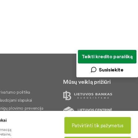
Teikti kredito paraišką
Susisiekite
Mūsų veiklą prižiūri
rivatumo politika
audojami slapukai
inigų plovimo prevencija
kundų nagrinėjimas
ukai
rieinamumo pareiškimas
Patvirtinti tik pažymėtus
© 2026 LKU kredito unijų grupė
rmaciją
etaine,