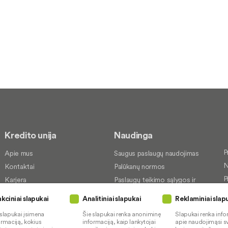
Kredito unija
Naudinga
P
Apie mus
Saugus paslaugų naudojimas
N
Kontaktai
Palūkanų normos
P
Karjera
Paslaugų teikimo sąlygos ir
įkainiai
S
Socialinė atsakomybė
kciniai slapukai
Analitiniai slapukai
Reklaminiai slap
Kredito tarpininkai
P
 slapukai įsimena
Šie slapukai renka anoniminę
Slapukai renka info
Paslaugų sutrikimai
ormaciją, kokius
informaciją, kaip lankytojai
apie naudojimąsi sv