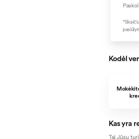
Paskol
*Skaičiu
pasiūly
Kodėl ver
Mokėkite
kred
Kas yra 
Tai Jūsų tur