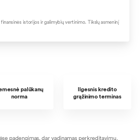
finansinės istorijos ir galimybių vertinimo. Tikslų asmeninį
emesnė palūkanų
Ilgesnis kredito
norma
grąžinimo terminas
ovėse padengimas, dar vadinamas perkreditavimu.