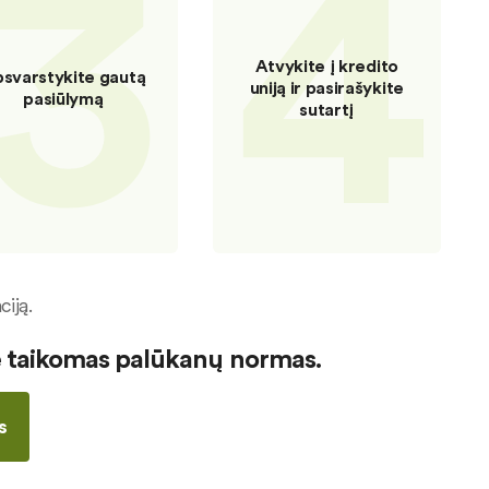
3
4
Atvykite į kredito
svarstykite gautą
uniją ir pasirašykite
pasiūlymą
sutartį
iją.
ie taikomas palūkanų normas.
s