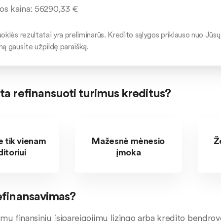
os kaina:
56290,33
€
oklės rezultatai yra preliminarūs. Kredito sąlygos priklauso nuo Jūsų 
mą gausite užpildę paraišką.
ta refinansuoti turimus kreditus?
 tik vienam
Mažesnė mėnesio
Ž
itoriui
įmoka
refinansavimas?
imų finansinių įsipareigojimų lizingo arba kredito bendr