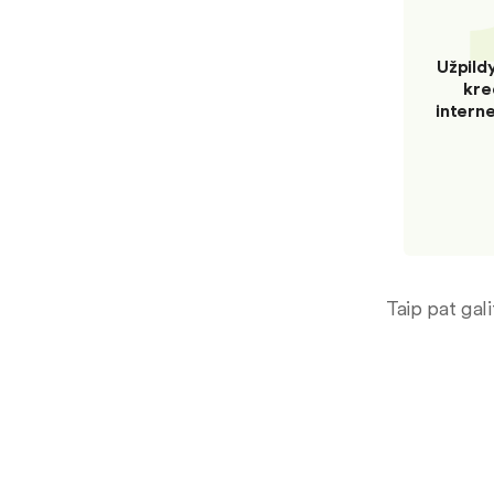
Užpild
kre
intern
Taip pat gal