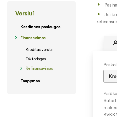
Pasina
Verslui
Jei kr
refinansu
Kasdienės paslaugos
Finansavimas
Kreditas verslui
Faktoringas
Paskol
Refinansavimas
Taupymas
Palūk
Sutart
mokes
BVKK