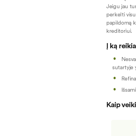
Jeigu jau tu
perkelti vis
papildomą k
kreditoriui.
Į ką reik
Nesvar
sutartyje
Refina
Išsami
Kaip veik