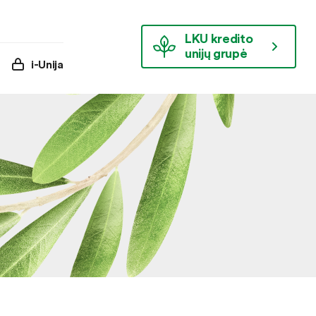
LKU kredito
unijų grupė
i-Unija