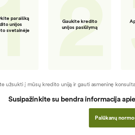
1
2
ykite paraišką
Gaukite kredito
Ap
dito unijos
unijos pasiūlymą
eto svetainėje
ite užsukti į mūsų kredito uniją ir gauti asmeninę konsultac
Susipažinkite su bendra informacija ap
Palūkanų normo